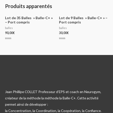
Produits apparentés
Lot de 35 Balles » Balle-C+ »
Lot de 9 Balles » Balle-C+ » –
– Port compris
Port compris
balles
balles
90,00
€
30,00
€
Note
Note
0
0
sur
sur
5
5
Jean Phillipe COLLET Professeur d’EPS et coach en Neurogym,
créateur de la méthode la méthode la Balle-C+. Cette activité
permet ainsi de développer :
la Concentration, la Coordination, la Coopération, la Confiance.